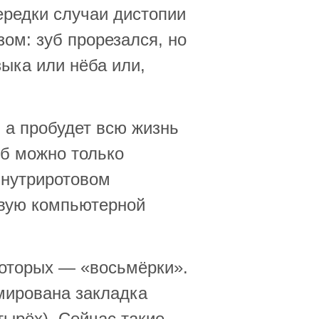
ередки случаи дистопии
ом: зуб прорезался, но
зыка или нёба или,
, а пробудет всю жизнь
уб можно только
внутриротовом
евую компьютерной
 которых — «восьмёрки».
мирована закладка
етырёх). Сейчас такие