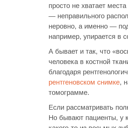
просто не хватает места
— неправильного распол
неровно, а именно — под
например, упирается в с
А бывает и так, что «во
человека в костной ткан
благодаря рентгенологи
рентгеновском снимке
, 
томограмме.
Если рассматривать полн
Но бывают пациенты, у 
какого-то из восьмых зуб