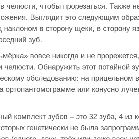
 в челюсти, чтобы прорезаться. Также н
ожения. Выглядит это следующим образ
 наклоном в сторону щеки, в сторону я
оседний зуб.
сьмёрка» вовсе никогда и не прорежется
и челюсти. Обнаружить этот потайной з
ческому обследованию: на прицельном 
на ортопантомограмме или конусно-луч
ый комплект зубов – это 32 зуба, 4 из
которых генетически не была запрограм
ов (одного, двух, трёх или даже всех ч