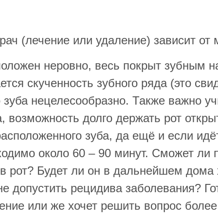
рач (лечение или удаление) зависит от 
положен неровно, весь покрыт зубным н
тся скученность зубного ряда (это сви
о зуба нецелесообразно. Также важно у
а, возможность долго держать рот откр
асположенного зуба, да ещё и если идё
одимо около 60 – 90 минут. Сможет ли 
ыв рот? Будет ли он в дальнейшем дома
е допустить рецидива заболевания? Гот
ение или же хочет решить вопрос более