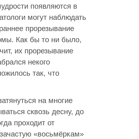
мудрости появляются в
оматологи могут наблюдать
 раннее прорезывание
рмы. Как бы то ни было,
чит, их прорезывание
абрался некого
ложилось так, что
затянуться на многие
ываться сквозь десну, до
огда проходит от
о зачастую «восьмёркам»