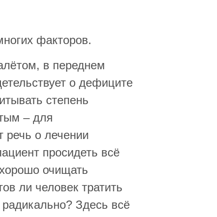
многих факторов.
алётом, в переднем
детельствует о дефиците
читывать степень
ытым – для
т речь о лечении
пациент просидеть всё
 хорошо очищать
ов ли человек тратить
 радикально? Здесь всё