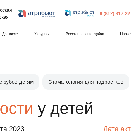
сская
8 (812) 317-22
ская
До-после
Хирургия
Восстановление зубов
Нарко
е зубов детям
Стоматология для подростков
ости
у детей
та 2023
Дата ак