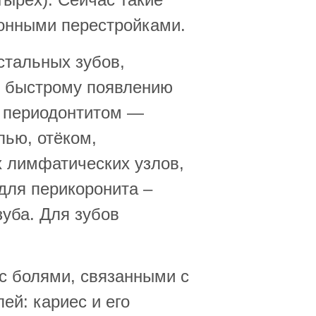
ионными перестройками.
стальных зубов,
 к быстрому появлению
 периодонтитом —
лью, отёком,
 лимфатических узлов,
для перикоронита –
уба. Для зубов
 с болями, связанными с
ей: кариес и его