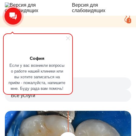
Версия для
слабовидящих
1
Главная
Наши работы
София
Наши работы
Если у вас возникли вопросы
о работе нашей клиники или
вы хотите записаться на
приём - пожалуйста, напишите
Все врачи
мне. Буду рада вам помочь!
Все услуги