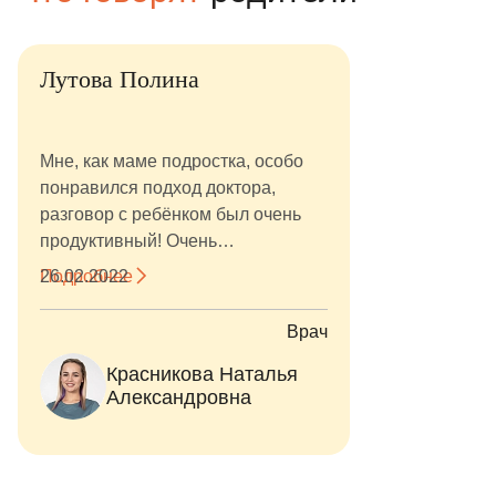
Лутова Полина
Мне, как маме подростка, особо
понравился подход доктора,
разговор с ребёнком был очень
продуктивный! Очень
понравились подробные
Подробнее
26.02.2022
инструкции по дальнейшим
шагам. Мне, как маме, было
Врач
спокойно и уверено.
Красникова Наталья
Александровна