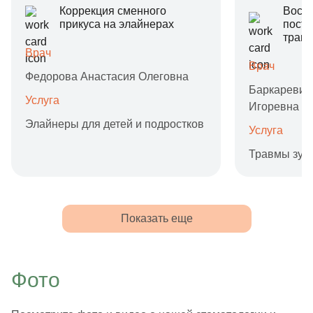
Коррекция сменного
Восс
прикуса на элайнерах
посто
трав
Врач
Врач
Федорова Анастасия Олеговна
Баркаревич
Услуга
Игоревна
Элайнеры для детей и подростков
Услуга
Травмы зубо
Показать еще
Фото