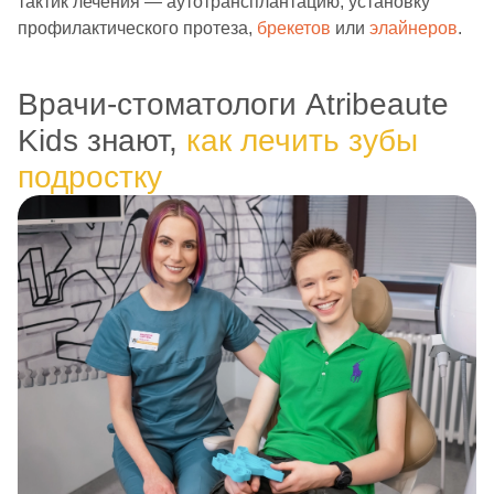
тактик лечения — аутотрансплантацию, установку
профилактического протеза,
брекетов
или
элайнеров
.
Врачи-стоматологи Atribeaute
Kids знают,
как лечить зубы
подростку