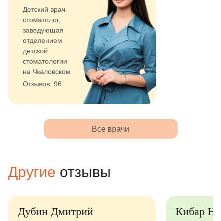
Детский врач-
стоматолог,
заведующая
отделением
детской
стоматологии
на Чкаловском
Отзывов: 96
Все врачи
Другие
отзывы
бин Дмитрий
Кибар Наталья