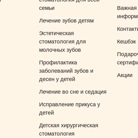
радостью. Искренне
семьи
Важная
благодарим и желаем
информ
процветания Михаилу
Лечение зубов детям
Анатольевичу и всему
Контакт
Эстетическая
персоналу клиники!!!
стоматология для
Кешбэк
молочных зубов
Подаро
Профилактика
сертиф
заболеваний зубов и
Акции
десен у детей
Лечение во сне и седация
Исправление прикуса у
детей
Детская хирургическая
стоматология