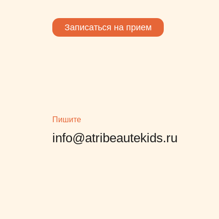
формат, не встречала нигде
подобное. Просто
Записаться на прием
завтракаешь с ребенком и
параллельно черпаешь
информацию важную, супер!
И почему такого не было лет
так 4-7назад….Еще раз
спасибо!
Пишите
info@atribeautekids.ru