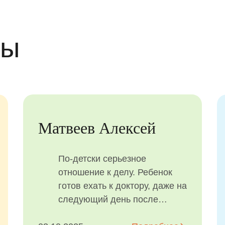
вы
Светлана
Хочу поблагодарить
замечательную команду
специалистов за лечение
зубов во сне у моего сына:
Красникову Наталью