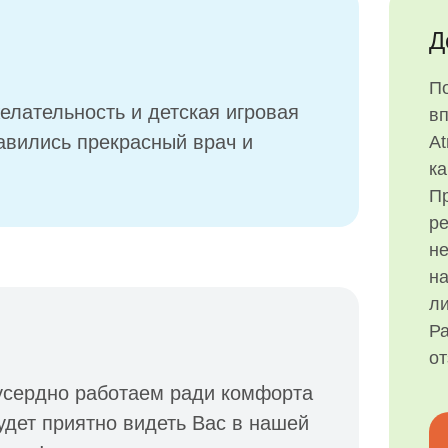
Д
П
лательность и детская игровая
в
авились прекрасный врач и
At
ка
Пр
р
н
на
ли
Ра
о
усердно работаем ради комфорта
удет приятно видеть Вас в нашей