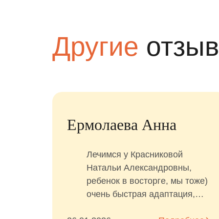
Другие
отзы
я
Марина
ты
Очень нравится эта
стоматологическая клиника!
Открыли ее для себя года
два как! Пришла с
ребёнком,который до жути