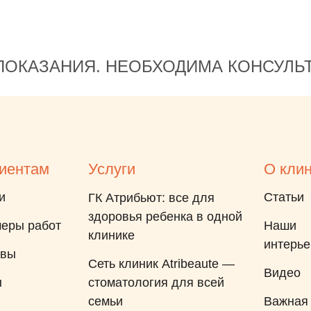
передавала информацию и
обеспечивала слаженную
работу команды. Отдельно
ОКАЗАНИЯ. НЕОБХОДИМА КОНСУЛЬ
отмечу приятные мелочи:
после лечения сын получил
подарки, что сделало визит
ещё более запоминающимся.
Спасибо за заботу, внимание
и высокий уровень медицины!
иентам
Услуги
О кли
и
Статьи
ГК Атрибьют: все для
здоровья ребенка в одной
еры работ
Наши
клинике
интерь
ывы
Сеть клиник Atribeaute —
Видео
ы
стоматология для всей
семьи
Важная