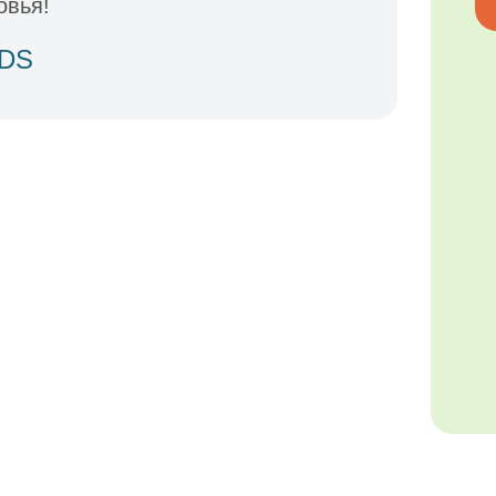
овья!
IDS