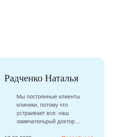
Гущина Ирина
Самый лучший стоматолог в
Атрибьют Кидс! Очень любим
и ценим Красникову Наталью
Александровну. Дети ходят
только к ней!