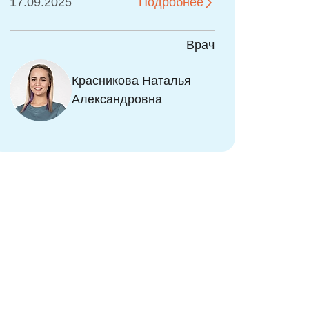
22.05.2026
Индивидуальный подход к
Подробнее
детям, очень приятная
атмосфера! Лечим зубки без
Врач
уколов!
Красникова Наталья
Александровна