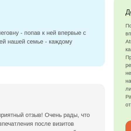
Д
П
еговну - попав к ней впервые с
в
сей нашей семье - каждому
At
ка
Пр
р
н
на
ли
Ра
о
приятный отзыв! Очень рады, что
 впечатления после визитов