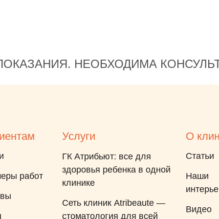
ОКАЗАНИЯ. НЕОБХОДИМА КОНСУЛЬ
иентам
Услуги
О кли
и
Статьи
ГК Атрибьют: все для
здоровья ребенка в одной
еры работ
Наши
клинике
интерь
ывы
Сеть клиник Atribeaute —
Видео
ы
стоматология для всей