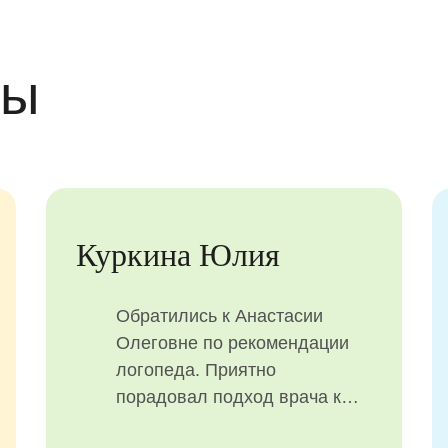
вы
Крайнева Таисия
Понравилась врач Анастасия
Олеговна, очень
внимательная , располагает
ребенка.