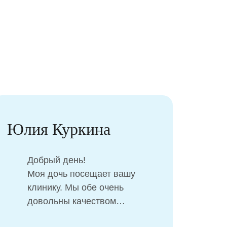
Добровольская
Анастасия
Проходим лечение у
Анастасии Олеговны вместе с
сыном, ему 6 лет. И с
уверенностью могу сказать,