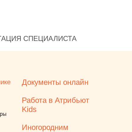
праздник. Огромная
благодарность Вам за Ваш
труд и наши красивые
улыбки!
ТАЦИЯ СПЕЦИАЛИСТА
Документы онлайн
нике
Работа в Атрибьют
Kids
еры
Иногородним