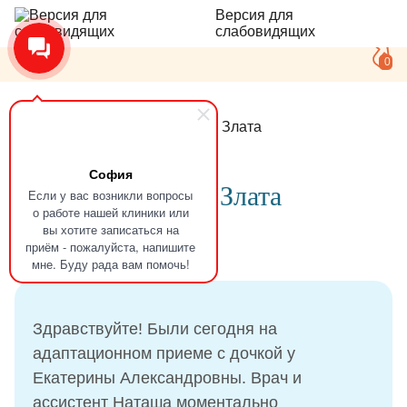
Версия для
слабовидящих
0
Главная
Отзывы
Аминева Злата
София
Отзыв
Аминева Злата
Если у вас возникли вопросы
о работе нашей клиники или
вы хотите записаться на
приём - пожалуйста, напишите
09.08.2021
мне. Буду рада вам помочь!
Здравствуйте! Были сегодня на
адаптационном приеме с дочкой у
Екатерины Александровны. Врач и
ассистент Наташа моментально