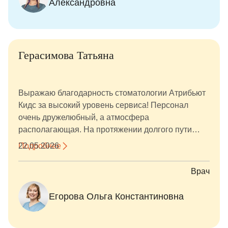
Александровна
Герасимова Татьяна
Выражаю благодарность стоматологии Атрибьют
Кидс за высокий уровень сервиса! Персонал
очень дружелюбный, а атмосфера
располагающая. На протяжении долгого пути
лечения чувствовалось внимание и забота.
Подробнее
22.05.2026
Отдельное спасибо Егоровой Ольге
Константиновне — за профессионализм,
Врач
терпение и чёткие объяснения в процессе
лечения. Даже в непростых ситуациях она
Егорова Ольга Константиновна
находила решение, и искренняя поддержка
чувствовалась на всех этапах. Очень ценю такое
отношение — теперь знаю, к кому обращаться в