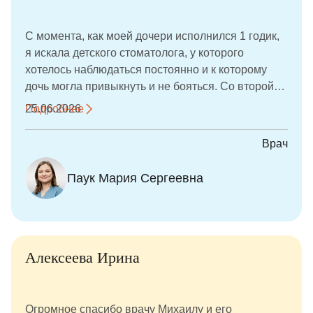
С момента, как моей дочери исполнился 1 годик,
я искала детского стоматолога, у которого
хотелось наблюдаться постоянно и к которому
дочь могла привыкнуть и не бояться. Со второй
попытки мы нашли своего врача - Марию
Подробнее
25.06.2026
Сергеевну. Уже год каждые 3-4 месяца мы ходим
на профилактические осмотры, периодически
Врач
делаем снимки. Недавно сделали первую
процедуру - фторирование зубов. Дочь перенесла
Паук Мария Сергеевна
процедуру совершенно спокойно. За время
осмотров врач смогла расположить к себе
ребёнка, заинтересовать. Моё участие в
отвлечении ребёнка от процедуры совершенно
не потребовалось. Мария Сергеевна сама
Алексеева Ирина
общалась с дочкой, все ей рассказывала и
показывала. После приёмов Мария Сергеевна
всегда отвечает на все мои вопросы, при
Огромное спасибо врачу Михаилу и его