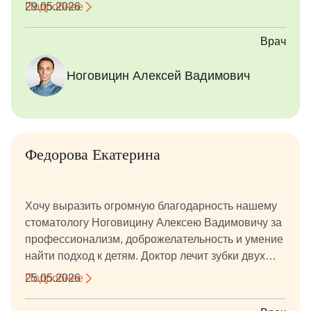
ответственный и квалифицированный. Остались
Подробнее
29.05.2026
очень довольны. Большое спасибо!
Врач
Ноговицин Алексей Вадимович
Федорова Екатерина
Хочу выразить огромную благодарность нашему
стоматологу Ноговицину Алексею Вадимовичу за
профессионализм, доброжелательность и умение
найти подход к детям. Доктор лечит зубки двух
девочек — 10 и 12 лет. С первого приёма сумел
Подробнее
25.05.2026
расположить к себе детей, создать спокойную и
комфортную атмосферу, благодаря чему поход к