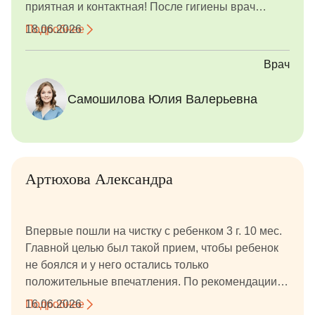
приятная и контактная! После гигиены врач
показала ребенку фото с индикатором налета,
Подробнее
18.06.2026
фото до/после, подарила подарок за смелость.
Врач
Самошилова Юлия Валерьевна
Артюхова Александра
Впервые пошли на чистку с ребенком 3 г. 10 мес.
Главной целью был такой прием, чтобы ребенок
не боялся и у него остались только
положительные впечатления. По рекомендации
знакомых обратились в данную клинику, к Алине
Подробнее
16.06.2026