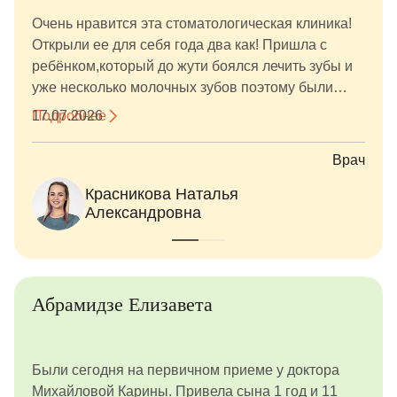
Очень нравится эта стоматологическая клиника!
Открыли ее для себя года два как! Пришла с
ребёнком,который до жути боялся лечить зубы и
уже несколько молочных зубов поэтому были
потеряны. Нам очень повезло встретить
Подробнее
17.07.2026
профессионалов своего дела - Красникову
Наталью Александровну, благодаря ей навели
Врач
полный порядок во рту и сохранили до нужного
Красникова Наталья
часа молочные зубки (новые технологии творят
Александровна
чудеса)! И по совету Натальи Александровны
обратились к ортодонту в этой же клинике
Егоровой Ольге Константиновне! Именно она и
занялась сложной задачей по сохранению места
под будущие коренные зубки! Очень быстро
Абрамидзе Елизавета
произвели диагностику и изготовление
устройства под эти цели! И вот спустя 1,3месяца
мы дождались маленьких побед, зубки коренные
Были сегодня на первичном приеме у доктора
появляются и ничего им не препятствует, ну а
Михайловой Карины. Привела сына 1 год и 11