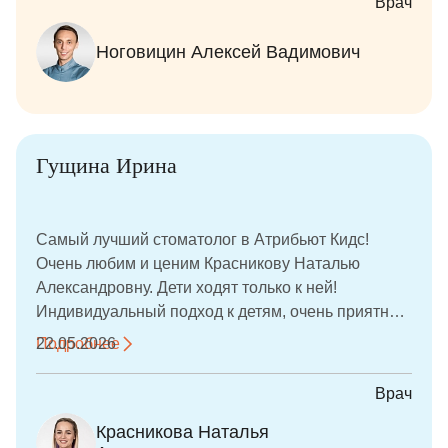
Врач
стоматологу перестал быть стрессом. Очень
внимательный, терпеливый и чуткий врач,
Ноговицин Алексей Вадимович
который всё объясняет и относится к детям с
заботой и уважением. Видно, что человек
действительно любит свою работу и переживает
за результат. Девочки идут на приём без страха и
даже с удовольствием, а для родителей это очень
Гущина Ирина
важно. Спасибо за качественное лечение, доброе
отношение и искреннюю заботу о маленьких
пациентах!
Самый лучший стоматолог в Атрибьют Кидс!
Очень любим и ценим Красникову Наталью
Александровну. Дети ходят только к ней!
Индивидуальный подход к детям, очень приятная
атмосфера! Лечим зубки без уколов!
Подробнее
22.05.2026
Врач
Красникова Наталья