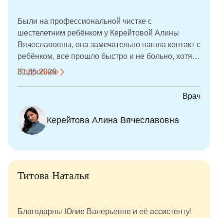
подарки, что сделало визит ещё более
запоминающимся. Спасибо за заботу, внимание и
Были на профессиональной чистке с
высокий уровень медицины!
шестелетним ребёнком у Керейтовой Алины
Вячеславовны, она замечательно нашла контакт с
ребёнком, все прошло быстро и не больно, хотя
на зубах были камни. В конце подарили подарок,
Подробнее
31.05.2026
рекомендую. Прекрасный специалист.
Врач
Керейтова Алина Вячеславовна
Титова Наталья
Благодарны Юлие Валерьевне и её ассистенту!