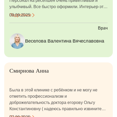
Персонал на ресепшен очень приветливый и
поиске детского ортодонта, то очень рекомендую
улыбчивый. Все быстро оформили. Интерьер-это
именно сюда и именно к ней.
просто восторг!!! Огромная благодарность
Подробнее
09.09.2025
доктору Веселовой Валентине Вячеславовне и
медсестре Вике за бережное отношение,
Врач
терпение и профессионализм! Теперь гигиена
полости рта для нас — это не страшная
Веселова Валентина Вячеславовна
процедура, а веселое и полезное приключение.
Всем родителям очень рекомендую!
Смирнова Анна
Была в этой клинике с ребёнком и не могу не
отметить профессионализм и
доброжелательность доктора егорову Ольгу
Константиновну ( надеюсь правильно извините
если ошиблась) это волшебно другого слова не