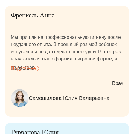
Френкель Анна
Мы пришли на профессиональную гигиену после
неудачного опыта. В прошлый раз мой ребенок
испугался и не дал сделать процедуру. В этот раз
врач каждый этап оформил в игровой форме, и
ребенок дал сделать всю процедуру.
Подробнее
13.09.2025
Понравилось: Подход врача. Врач нашел общий
язык с ребенком. Были даны все необходимые
Врач
рекомендации и ответы на все вопросы.
Самошилова Юлия Валерьевна
Турбанова Юлия