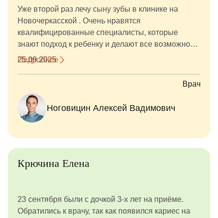
Уже второй раз лечу сыну зубы в клинике на
Новочеркасской . Очень нравятся
квалифицированные специалисты, которые
знают подход к ребенку и делают все возможное,
чтобы ребенку понравилось лечить зубы. Ценник
Подробнее
25.09.2025
выше среднего, но он оправдан качеством
предоставляемых услуг. Понравился доктор
Врач
Алексей Ноговицин.
Ноговицин Алексей Вадимович
Крючина Елена
23 сентября были с дочкой 3-х лет на приёме.
Обратились к врачу, так как появился кариес на