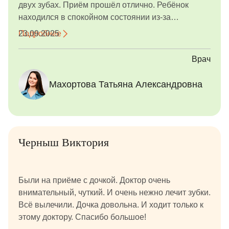
двух зубах. Приём прошёл отлично. Ребёнок
находился в спокойном состоянии из-за
профессиональных действий Татьяны
Подробнее
23.09.2025
Александровны и её помощниц. Сделали снимки
и определили план лечения. Остались только
Врач
положительные эмоции от посещения.
Махортова Татьяна Александровна
Черныш Виктория
Были на приёме с дочкой. Доктор очень
внимательный, чуткий. И очень нежно лечит зубки.
Всё вылечили. Дочка довольна. И ходит только к
этому доктору. Спасибо большое!