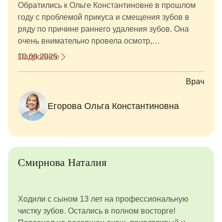
Обратились к Ольге Константиновне в прошлом
году с проблемой прикуса и смещения зубов в
ряду по причине раннего удаления зубов. Она
очень внимательно провела осмотр,
проконсультировала, определила наши проблемы
Подробнее
10.09.2025
и наметила путь их решения, да, процесс у нас
был не быстрый, потому как для
Врач
ортодонтического лечения необходимо было
привести в порядок и прочие зубки, но мы очень
Егорова Ольга Константиновна
довольны! Пришли с одной проблемой, казалось
бы, а решили и не запустили целый ворох! Зубки
подготовили, и затем уже Ольга Константиновна
установила нам съёмный аппаратик, ребёнок
даже, на удивление, не возмущался, хоть и
Смирнова Наталия
боязлив в отношении врачей. Сейчас у нас
ситуация стабилизировалась, все зубья на своих
местах, никуда ничего не ползёт, держим
Ходили с сыном 13 лет на профессиональную
ситуацию на контроле и посещаем периодически
чистку зубов. Остались в полном восторге!
нашего любимого доктора. Если кто-то сейчас в