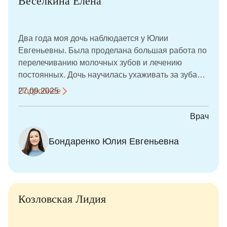
Веселкина Елена
Два года моя дочь наблюдается у Юлии
Евгеньевны. Была проделана большая работа по
перелечиванию молочных зубов и лечению
постоянных. Дочь научилась ухаживать за зубами
правильно, очень сильно улучшился навык по
Подробнее
27.09.2025
самостоятельной гигиене. Юлия Евгеньевна
вовремя замечает даже незначительные
Врач
изменения и дает очень грамотные
рекомендации. Поэтому сейчас я просто каждые
Бондаренко Юлия Евгеньевна
полгода привожу дочь на проф гигиену, и мы
счастливые идем домой.
Козловская Лидия