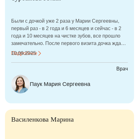
Были с дочкой уже 2 раза у Марии Сергеевны,
первый раз - в 2 года и 6 месяцев и сейчас - в 2
года и 10 месяцев на чистке зубов, все прошло
замечательно. После первого визита дочка ждала,
когда мы снова пойдём проверять зубки. Очень
Подробнее
10.09.2025
нравится подход Марии Сергеевны, рады, что
нашли свою зубную фею!
Врач
Паук Мария Сергеевна
Василенкова Марина