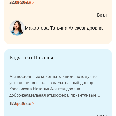
Подробнее
22.09.2025
Врач
Махортова Татьяна Александровна
Радченко Наталья
Мы постоянные клиенты клиники, потому что
устраивает все: наш замечательрый доктор
Красникова Наталья Александровна,
доброжелательная атмосфера, приветливые
администраторы. Нравится, что никогда ничего
Подробнее
17.09.2025
лишнего не предлагают. Деткам ждать приема не
скучно - есть игровая, всеми любимый поезд под