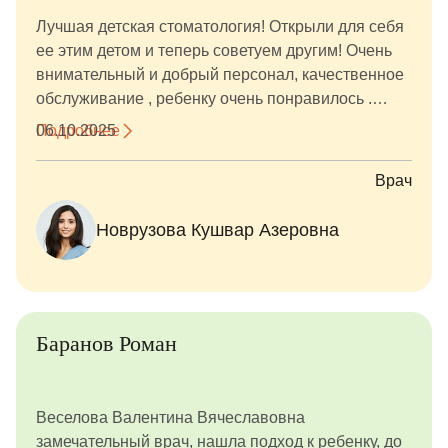
Лучшая детская стоматология! Открыли для себя
ее этим детом и теперь советуем другим! Очень
внимательный и добрый персонал, качественное
обслуживание , ребенку очень понравилось .
Много оригинальных фишек) Особую
Подробнее
06.10.2025
благодарность хотим выразить нашему врачу
Новрузовой Кушвар Азеровне. Очень добрая,
Врач
внимательная чуткая !
Новрузова Кушвар Азеровна
Баранов Роман
Веселова Валентина Вячеславовна
замечательный врач, нашла подход к ребенку, до