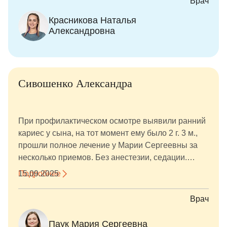
Врач
потолком, аквариум. Все сделано для удобства
Красникова Наталья
посетителей. Прием проходит всегда отлично.
Александровна
Сивошенко Александра
При профилактическом осмотре выявили ранний
кариес у сына, на тот момент ему было 2 г. 3 м.,
прошли полное лечение у Марии Сергеевны за
несколько приемов. Без анестезии, седации.
Доктор подробно рассказала о плане и вариантах
Подробнее
15.09.2025
лечения, пошли «мягким» путем, и все
получилось. Врач сумела найти контакт с
Врач
маленьким пациентом. Качественная работа в
условиях ограниченного времени, когда поначалу
Паук Мария Сергеевна