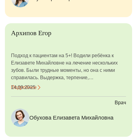
малыш не способен подолгу сидеть в кресле.
Архипов Егор
Подход к пациентам на 5+! Водили ребёнка к
Елизавете Михайловне на лечение нескольких
зубов. Были трудные моменты, но она с ними
справилась. Выдержка, терпение,
профессионализм, чуткость, общительность. Мы
Подробнее
14.09.2025
очень довольны работой врача! Рекомендую
Врач
Обухова Елизавета Михайловна