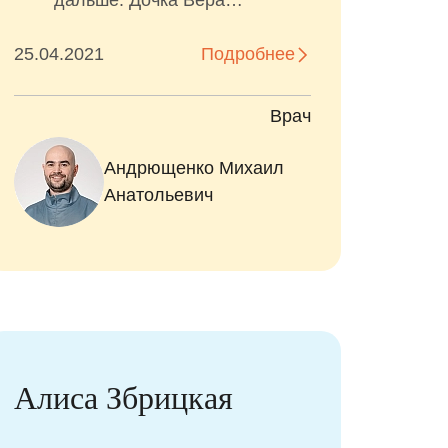
дальше. Дочка Вера
запомнила дядю Доктора и
25.04.2021
едет к стоматологу с
Подробнее
удовольствием!
Врач
Андрющенко Михаил
Анатольевич
Алиса Збрицкая