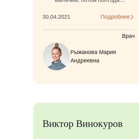
вылечим, потом полгода
ходить не будем. А она
30.04.2021
расстроилась )))
Подробнее
Врач
Рыжанова Мария
Андреевна
Виктор Винокуров