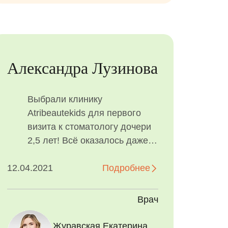
Александра Лузинова
Выбрали клинику
Аtribeautekids для первого
визита к стоматологу дочери
2,5 лет! Всё оказалось даже
лучше, чем я предполагала!
12.04.2021
Пришли, как в гости в...
Подробнее
Врач
Журавская Екатерина