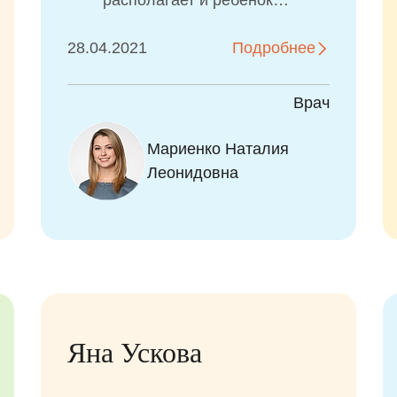
располагает и ребёнок
приходит не к зубному врачу,
28.04.2021
а как в детскую...
Подробнее
Врач
Мариенко Наталия
Леонидовна
Яна Ускова