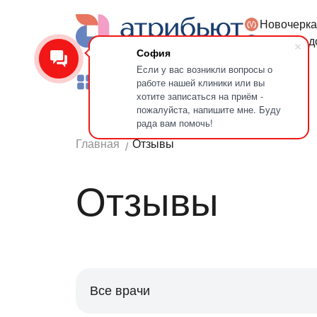
Новочерка
Версия для слабовидящих
Петроград
София
Если у вас возникли вопросы о
работе нашей клиники или вы
Услуги
Врачи
Лечение зубов
хотите записаться на приём -
пожалуйста, напишите мне. Буду
рада вам помочь!
Главная
Отзывы
Отзывы
Все врачи