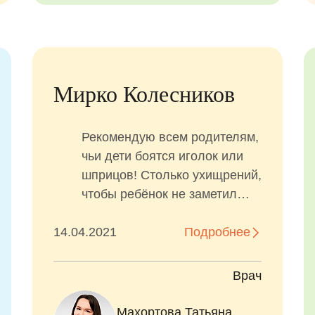
Мирко Колесников
Рекомендую всем родителям,
чьи дети боятся иголок или
шприцов! Столько ухищрений,
чтобы ребёнок не заметил
укола! Мой сын и вправду
14.04.2021
укола не...
Подробнее
Врач
Махортова Татьяна