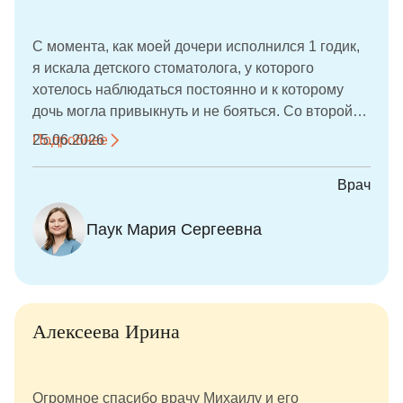
С момента, как моей дочери исполнился 1 годик,
я искала детского стоматолога, у которого
хотелось наблюдаться постоянно и к которому
дочь могла привыкнуть и не бояться. Со второй
попытки мы нашли своего врача - Марию
Подробнее
25.06.2026
Сергеевну. Уже год каждые 3-4 месяца мы ходим
на профилактические осмотры, периодически
Врач
делаем снимки. Недавно сделали первую
процедуру - фторирование зубов. Дочь перенесла
Паук Мария Сергеевна
процедуру совершенно спокойно. За время
осмотров врач смогла расположить к себе
ребёнка, заинтересовать. Моё участие в
отвлечении ребёнка от процедуры совершенно
не потребовалось. Мария Сергеевна сама
Алексеева Ирина
общалась с дочкой, все ей рассказывала и
показывала. После приёмов Мария Сергеевна
всегда отвечает на все мои вопросы, при
Огромное спасибо врачу Михаилу и его