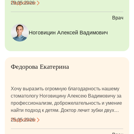
ответственный и квалифицированный. Остались
Подробнее
29.05.2026
очень довольны. Большое спасибо!
Врач
Ноговицин Алексей Вадимович
Федорова Екатерина
Хочу выразить огромную благодарность нашему
стоматологу Ноговицину Алексею Вадимовичу за
профессионализм, доброжелательность и умение
найти подход к детям. Доктор лечит зубки двух
девочек — 10 и 12 лет. С первого приёма сумел
Подробнее
25.05.2026
расположить к себе детей, создать спокойную и
комфортную атмосферу, благодаря чему поход к