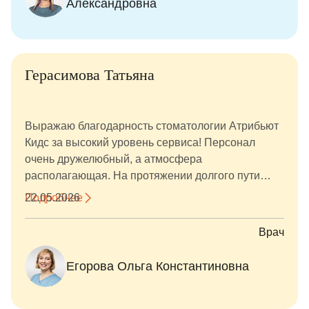
Александровна
Герасимова Татьяна
Выражаю благодарность стоматологии Атрибьют
Кидс за высокий уровень сервиса! Персонал
очень дружелюбный, а атмосфера
располагающая. На протяжении долгого пути
лечения чувствовалось внимание и забота.
Подробнее
22.05.2026
Отдельное спасибо Егоровой Ольге
Константиновне — за профессионализм,
Врач
терпение и чёткие объяснения в процессе
лечения. Даже в непростых ситуациях она
Егорова Ольга Константиновна
находила решение, и искренняя поддержка
чувствовалась на всех этапах. Очень ценю такое
отношение — теперь знаю, к кому обращаться в