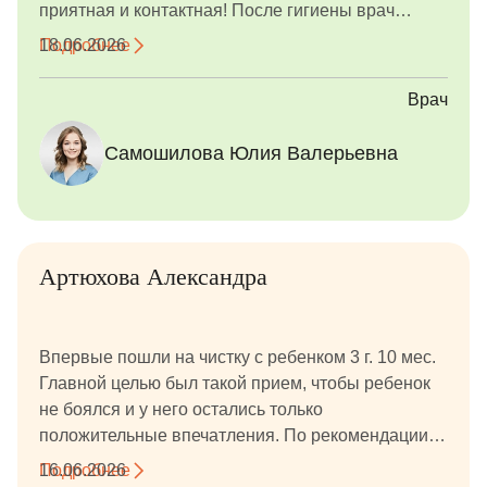
приятная и контактная! После гигиены врач
показала ребенку фото с индикатором налета,
Подробнее
18.06.2026
фото до/после, подарила подарок за смелость.
Врач
Самошилова Юлия Валерьевна
Артюхова Александра
Впервые пошли на чистку с ребенком 3 г. 10 мес.
Главной целью был такой прием, чтобы ребенок
не боялся и у него остались только
положительные впечатления. По рекомендации
знакомых обратились в данную клинику, к Алине
Подробнее
16.06.2026