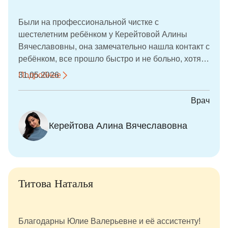
подарки, что сделало визит ещё более
запоминающимся. Спасибо за заботу, внимание и
Были на профессиональной чистке с
высокий уровень медицины!
шестелетним ребёнком у Керейтовой Алины
Вячеславовны, она замечательно нашла контакт с
ребёнком, все прошло быстро и не больно, хотя
на зубах были камни. В конце подарили подарок,
Подробнее
31.05.2026
рекомендую. Прекрасный специалист.
Врач
Керейтова Алина Вячеславовна
Титова Наталья
Благодарны Юлие Валерьевне и её ассистенту!