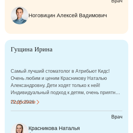
Врач
стоматологу перестал быть стрессом. Очень
внимательный, терпеливый и чуткий врач,
Ноговицин Алексей Вадимович
который всё объясняет и относится к детям с
заботой и уважением. Видно, что человек
действительно любит свою работу и переживает
за результат. Девочки идут на приём без страха и
даже с удовольствием, а для родителей это очень
Гущина Ирина
важно. Спасибо за качественное лечение, доброе
отношение и искреннюю заботу о маленьких
пациентах!
Самый лучший стоматолог в Атрибьют Кидс!
Очень любим и ценим Красникову Наталью
Александровну. Дети ходят только к ней!
Индивидуальный подход к детям, очень приятная
атмосфера! Лечим зубки без уколов!
Подробнее
22.05.2026
Врач
Красникова Наталья