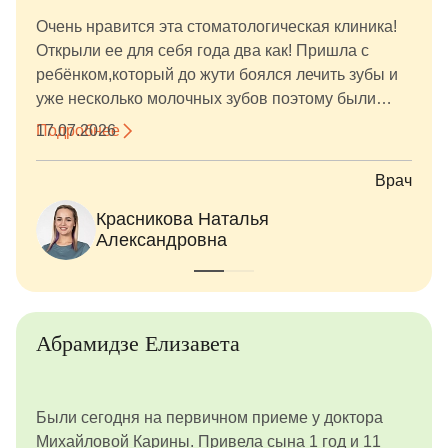
Очень нравится эта стоматологическая клиника!
Открыли ее для себя года два как! Пришла с
ребёнком,который до жути боялся лечить зубы и
уже несколько молочных зубов поэтому были
потеряны. Нам очень повезло встретить
Подробнее
17.07.2026
профессионалов своего дела - Красникову
Наталью Александровну, благодаря ей навели
Врач
полный порядок во рту и сохранили до нужного
Красникова Наталья
часа молочные зубки (новые технологии творят
Александровна
чудеса)! И по совету Натальи Александровны
обратились к ортодонту в этой же клинике
Егоровой Ольге Константиновне! Именно она и
занялась сложной задачей по сохранению места
под будущие коренные зубки! Очень быстро
Абрамидзе Елизавета
произвели диагностику и изготовление
устройства под эти цели! И вот спустя 1,3месяца
мы дождались маленьких побед, зубки коренные
Были сегодня на первичном приеме у доктора
появляются и ничего им не препятствует, ну а
Михайловой Карины. Привела сына 1 год и 11