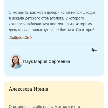
С момента, как моей дочери исполнился 1 годик,
я искала детского стоматолога, у которого
хотелось наблюдаться постоянно и к которому
дочь могла привыкнуть и не бояться. Со второй
попытки мы нашли своего врача - Марию
Подробнее
25.06.2026
Сергеевну. Уже год каждые 3-4 месяца мы ходим
на профилактические осмотры, периодически
Врач
делаем снимки. Недавно сделали первую
процедуру - фторирование зубов. Дочь перенесла
Паук Мария Сергеевна
процедуру совершенно спокойно. За время
осмотров врач смогла расположить к себе
ребёнка, заинтересовать. Моё участие в
отвлечении ребёнка от процедуры совершенно
не потребовалось. Мария Сергеевна сама
Алексеева Ирина
общалась с дочкой, все ей рассказывала и
показывала. После приёмов Мария Сергеевна
всегда отвечает на все мои вопросы, при
Огромное спасибо врачу Михаилу и его