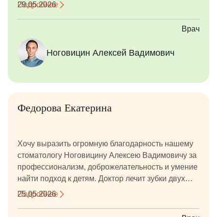
ответственный и квалифицированный. Остались
Подробнее
29.05.2026
очень довольны. Большое спасибо!
Врач
Ноговицин Алексей Вадимович
Федорова Екатерина
Хочу выразить огромную благодарность нашему
стоматологу Ноговицину Алексею Вадимовичу за
профессионализм, доброжелательность и умение
найти подход к детям. Доктор лечит зубки двух
девочек — 10 и 12 лет. С первого приёма сумел
Подробнее
25.05.2026
расположить к себе детей, создать спокойную и
комфортную атмосферу, благодаря чему поход к