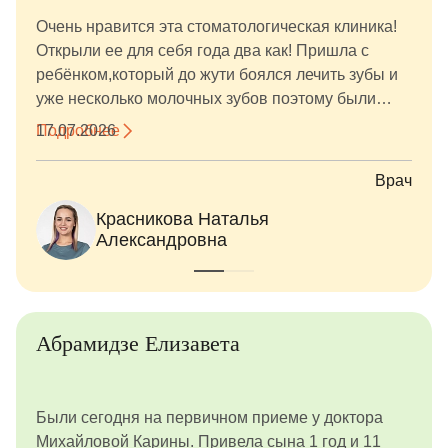
Очень нравится эта стоматологическая клиника!
Открыли ее для себя года два как! Пришла с
ребёнком,который до жути боялся лечить зубы и
уже несколько молочных зубов поэтому были
потеряны. Нам очень повезло встретить
Подробнее
17.07.2026
профессионалов своего дела - Красникову
Наталью Александровну, благодаря ей навели
Врач
полный порядок во рту и сохранили до нужного
Красникова Наталья
часа молочные зубки (новые технологии творят
Александровна
чудеса)! И по совету Натальи Александровны
обратились к ортодонту в этой же клинике
Егоровой Ольге Константиновне! Именно она и
занялась сложной задачей по сохранению места
под будущие коренные зубки! Очень быстро
Абрамидзе Елизавета
произвели диагностику и изготовление
устройства под эти цели! И вот спустя 1,3месяца
мы дождались маленьких побед, зубки коренные
Были сегодня на первичном приеме у доктора
появляются и ничего им не препятствует, ну а
Михайловой Карины. Привела сына 1 год и 11