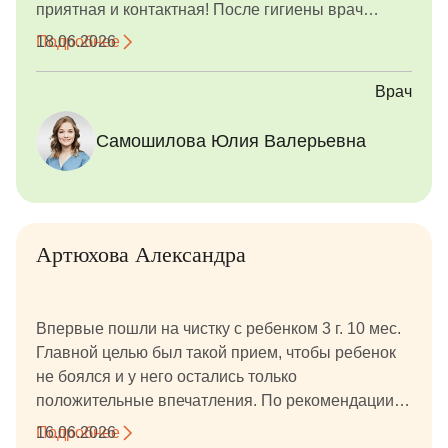
приятная и контактная! После гигиены врач
показала ребенку фото с индикатором налета,
Подробнее
18.06.2026
фото до/после, подарила подарок за смелость.
Врач
Самошилова Юлия Валерьевна
Артюхова Александра
Впервые пошли на чистку с ребенком 3 г. 10 мес.
Главной целью был такой прием, чтобы ребенок
не боялся и у него остались только
положительные впечатления. По рекомендации
знакомых обратились в данную клинику, к Алине
Подробнее
16.06.2026