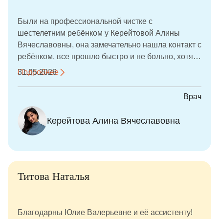
подарки, что сделало визит ещё более
запоминающимся. Спасибо за заботу, внимание и
Были на профессиональной чистке с
высокий уровень медицины!
шестелетним ребёнком у Керейтовой Алины
Вячеславовны, она замечательно нашла контакт с
ребёнком, все прошло быстро и не больно, хотя
на зубах были камни. В конце подарили подарок,
Подробнее
31.05.2026
рекомендую. Прекрасный специалист.
Врач
Керейтова Алина Вячеславовна
Титова Наталья
Благодарны Юлие Валерьевне и её ассистенту!