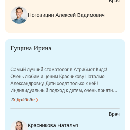
Врач
стоматологу перестал быть стрессом. Очень
внимательный, терпеливый и чуткий врач,
Ноговицин Алексей Вадимович
который всё объясняет и относится к детям с
заботой и уважением. Видно, что человек
действительно любит свою работу и переживает
за результат. Девочки идут на приём без страха и
даже с удовольствием, а для родителей это очень
Гущина Ирина
важно. Спасибо за качественное лечение, доброе
отношение и искреннюю заботу о маленьких
пациентах!
Самый лучший стоматолог в Атрибьют Кидс!
Очень любим и ценим Красникову Наталью
Александровну. Дети ходят только к ней!
Индивидуальный подход к детям, очень приятная
атмосфера! Лечим зубки без уколов!
Подробнее
22.05.2026
Врач
Красникова Наталья