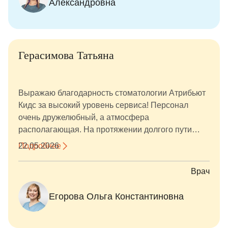
Александровна
Герасимова Татьяна
Выражаю благодарность стоматологии Атрибьют
Кидс за высокий уровень сервиса! Персонал
очень дружелюбный, а атмосфера
располагающая. На протяжении долгого пути
лечения чувствовалось внимание и забота.
Подробнее
22.05.2026
Отдельное спасибо Егоровой Ольге
Константиновне — за профессионализм,
Врач
терпение и чёткие объяснения в процессе
лечения. Даже в непростых ситуациях она
Егорова Ольга Константиновна
находила решение, и искренняя поддержка
чувствовалась на всех этапах. Очень ценю такое
отношение — теперь знаю, к кому обращаться в