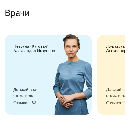
Врачи
Петруня (Кутовая)
Журавская 
Александра Игоревна
Александро
Детский врач-
Детский вра
стоматолог
стоматолог
Отзывов: 33
Отзывов: 73