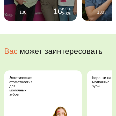
июн.
16
130
130
2026
Вас
может заинтересовать
Эстетическая
Коронки на
стоматология
молочные
для
зубы
молочных
зубов