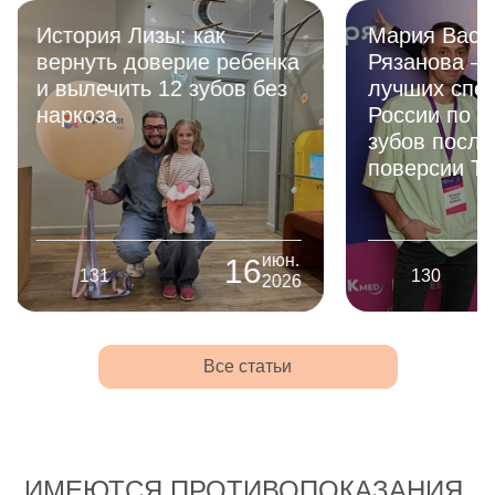
Мария Васильевна
Премия «лу
Рязанова — в ТОП-5
стоматолог
лучших специалистов
KIDS 2026
России по реставрации
зубов после травмы!
поверсии TEENS 2025
июн.
16
130
130
2026
Все статьи
ИМЕЮТСЯ ПРОТИВОПОКАЗАНИЯ.