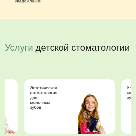
уведомлений
Услуги
детской стоматологии
Эстетическая
Коронки на
стоматология
молочные
для
зубы
молочных
зубов