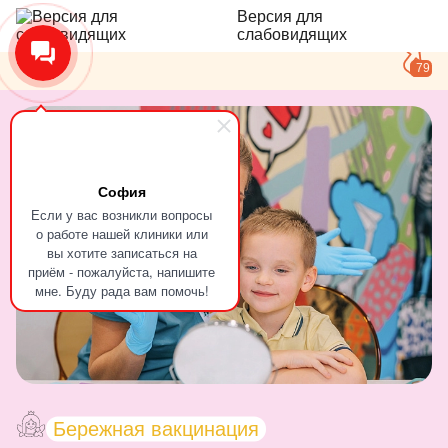
Версия для
слабовидящих
79
София
Если у вас возникли вопросы
о работе нашей клиники или
вы хотите записаться на
приём - пожалуйста, напишите
мне. Буду рада вам помочь!
Лечение во сне
Лечим зубки
Бережная вакцинация
Лечение во сне
Лечим зубки