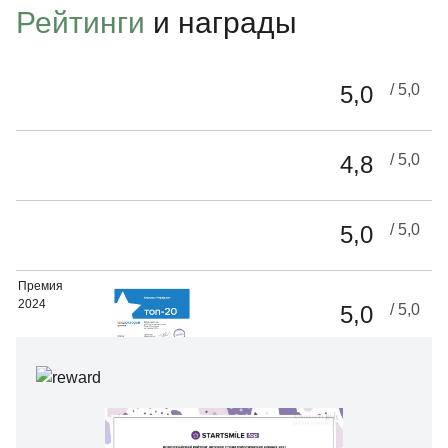
наркозом, у ребенка не возникает
операции м
Рейтинги
и награды
страха возвращаться вновь! До
в себя в ко
новых встреч! Вы самые лучшие!
получил под
Спасибо бо
5,0
/ 5,0
профессион
Сергеевне,
Вячеславов
4,8
/ 5,0
Глебу Алекс
5,0
/ 5,0
Премия
2024
5,0
/ 5,0