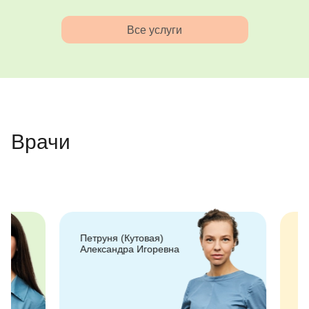
Все услуги
Врачи
Петруня (Кутовая)
Журавская 
Александра Игоревна
Александро